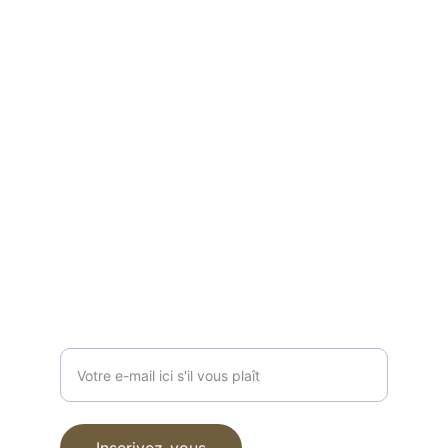
Masonica Nice
Espace Laure Ecard
50 Boulevard Saint-Roch
Samedi 25  et dimanche 26 octobre 2025 
 de 9h à 18h30
RECEVOIR NOS INFOS
Entrez votre adresse e-mail