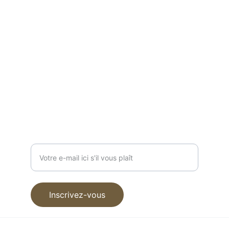
Masonica Nice
Espace Laure Ecard
50 Boulevard Saint-Roch
Samedi 25  et dimanche 26 octobre 2025 
 de 9h à 18h30
RECEVOIR NOS INFOS
Entrez votre adresse e-mail
Inscrivez-vous
© 2025. Tous droits réservés.