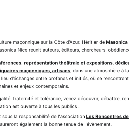
ulture maçonnique sur la Côte d’Azur. Héritier de
 Masonica 
asonica Nice réunit auteurs, éditeurs, chercheurs, obédience
nférences
, 
représentation théâtrale et expositions
, 
dédic
tiquaires maçonniques, artisans
, dans une atmosphère à la 
lieu d’échanges entre profanes et initiés, où se rencontrent 
maines et enjeux contemporains. 
galité, fraternité et tolérance, venez découvrir, débattre, re
tion est ouverte à tous les publics .
sous la responsabilité de l'association
Les Rencontres de 
ssureront également la bonne tenue de l'évènement.