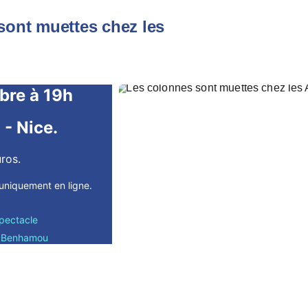
sont muettes chez les 
bre à 19h
 - Nice.
uros.
e uniquement en ligne
.
spectacle 
pe Benhamou