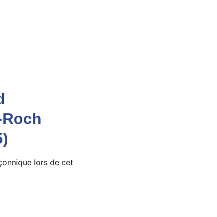
d
-Roch 
5)
çonnique lors de cet 